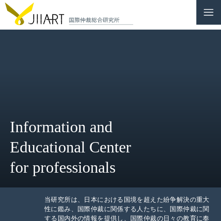
CONTACT
JP
|
EN
HOME
ABOUT
Information and
NEWS
Educational Center
EVENTS
for professionals
EDUCATION
RULES & LAWS
当研究所は、日本における国境を超えた紛争解決の重大
性に鑑み、国際仲裁に関係する人たちに、国際仲裁に関
する国内外の情報を提供し、国際仲裁の日々の教育に奉