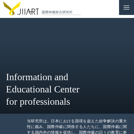
CONTACT
JP
|
EN
HOME
ABOUT
Information and
NEWS
Educational Center
EVENTS
for professionals
EDUCATION
RULES & LAWS
当研究所は、日本における国境を超えた紛争解決の重大
性に鑑み、国際仲裁に関係する人たちに、国際仲裁に関
する国内外の情報を提供し、国際仲裁の日々の教育に奉