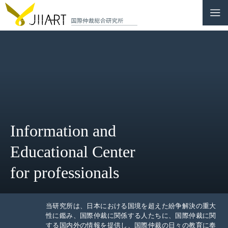
CONTACT
JP
|
EN
HOME
ABOUT
Information and
NEWS
Educational Center
EVENTS
for professionals
EDUCATION
当研究所は、日本における国境を超えた紛争解決の重大
RULES & LAWS
性に鑑み、国際仲裁に関係する人たちに、国際仲裁に関
する国内外の情報を提供し、国際仲裁の日々の教育に奉