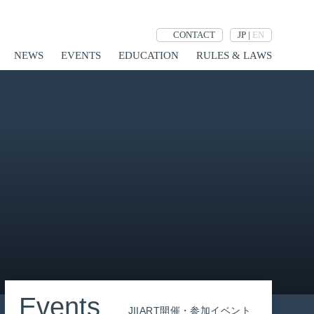
JP
|
EN
CONTACT
NEWS
EVENTS
EDUCATION
RULES & LAWS
Events
JIIART開催・参加イベント