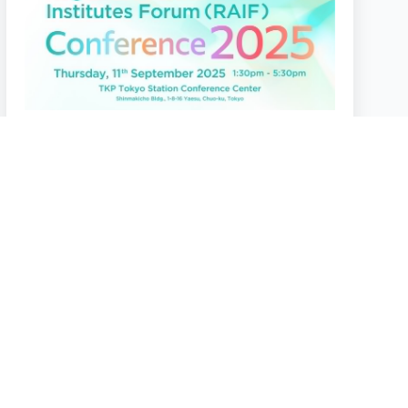
2025.9.11
RAIF Conference 2025
TKP Tokyo Station Conference Center
2024.1.27
JIIART 第6回オンラインセミナー
2024年1月27日（土）10:00－12:30
Webinar（Zoom）
more