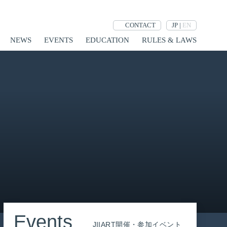
JP
|
EN
CONTACT
NEWS
EVENTS
EDUCATION
RULES & LAWS
Events
JIIART開催・参加イベント