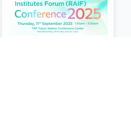
2025.9.11
RAIF Conference 2025
TKP Tokyo Station Conference Center
2024.1.27
JIIART 第6回オンラインセミナー
2024年1月27日（土）10:00－12:30
Webinar（Zoom）
more