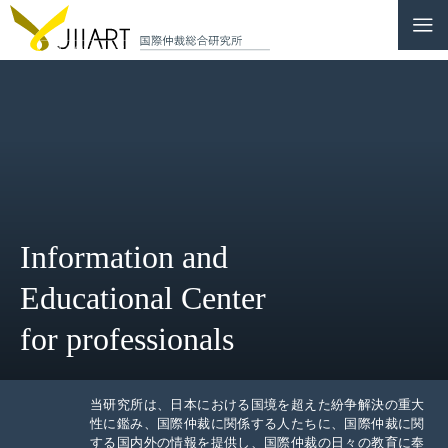
CONTACT
JP
|
EN
HOME
ABOUT
Information and
NEWS
Educational Center
EVENTS
for professionals
EDUCATION
RULES & LAWS
当研究所は、日本における国境を超えた紛争解決の重大
性に鑑み、国際仲裁に関係する人たちに、国際仲裁に関
する国内外の情報を提供し、国際仲裁の日々の教育に奉