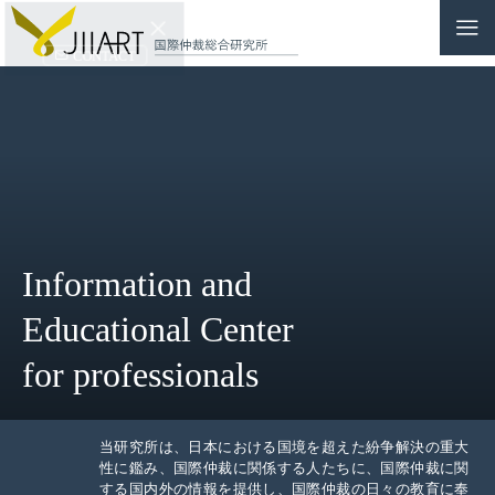
CONTACT
JP
|
EN
HOME
ABOUT
Information and
NEWS
Educational Center
EVENTS
for professionals
EDUCATION
RULES & LAWS
当研究所は、日本における国境を超えた紛争解決の重大
性に鑑み、国際仲裁に関係する人たちに、国際仲裁に関
する国内外の情報を提供し、国際仲裁の日々の教育に奉