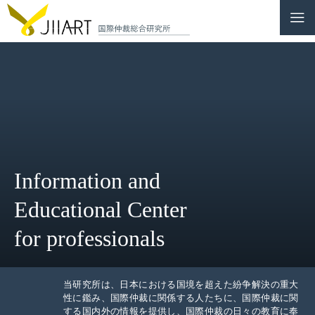
CONTACT
JP
|
EN
HOME
ABOUT
Information and
NEWS
Educational Center
EVENTS
for professionals
EDUCATION
RULES & LAWS
当研究所は、日本における国境を超えた紛争解決の重大
性に鑑み、国際仲裁に関係する人たちに、国際仲裁に関
する国内外の情報を提供し、国際仲裁の日々の教育に奉