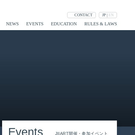
JP
|
EN
CONTACT
NEWS
EVENTS
EDUCATION
RULES & LAWS
Events
JIIART開催・参加イベント