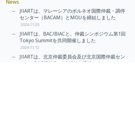
News
JIIARTは、マレーシアのボルネオ国際仲裁・調停
センター（BACAM）とMOUを締結しました
2024.11.20
JIIARTは、BAC/BIACと、仲裁シンポジウム第1回
Tokyo Summitを共同開催しました
2024.11.12
JIIARTは、北京仲裁委員会及び北京国際仲裁セン
ター（BAC/BIAC）とMOUを締結しました
2024.11.12
RAIF及びAPRAG加入のお知らせ
2022.10.21
Virtual Hearing
Worldwide virtual hearing Rules and
Guidelines