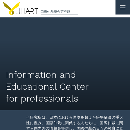
CONTACT
JP
|
EN
HOME
ABOUT
Information and
NEWS
Educational Center
EVENTS
for professionals
EDUCATION
RULES & LAWS
当研究所は、日本における国境を超えた紛争解決の重大
性に鑑み、国際仲裁に関係する人たちに、国際仲裁に関
する国内外の情報を提供し、国際仲裁の日々の教育に奉