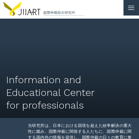
CONTACT
JP
|
EN
HOME
ABOUT
Information and
NEWS
Educational Center
EVENTS
for professionals
EDUCATION
RULES & LAWS
当研究所は、日本における国境を超えた紛争解決の重大
性に鑑み、国際仲裁に関係する人たちに、国際仲裁に関
する国内外の情報を提供し、国際仲裁の日々の教育に奉