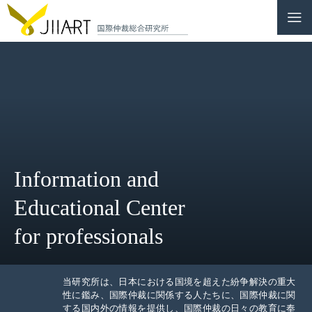
CONTACT
JP
|
EN
HOME
ABOUT
Information and
NEWS
Educational Center
EVENTS
for professionals
EDUCATION
RULES & LAWS
当研究所は、日本における国境を超えた紛争解決の重大
性に鑑み、国際仲裁に関係する人たちに、国際仲裁に関
する国内外の情報を提供し、国際仲裁の日々の教育に奉