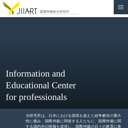
CONTACT
JP
|
EN
HOME
ABOUT
Information and
NEWS
Educational Center
EVENTS
for professionals
EDUCATION
RULES & LAWS
当研究所は、日本における国境を超えた紛争解決の重大
性に鑑み、国際仲裁に関係する人たちに、国際仲裁に関
する国内外の情報を提供し、国際仲裁の日々の教育に奉