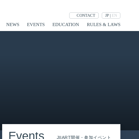
JP
|
EN
CONTACT
NEWS
EVENTS
EDUCATION
RULES & LAWS
Events
JIIART開催・参加イベント