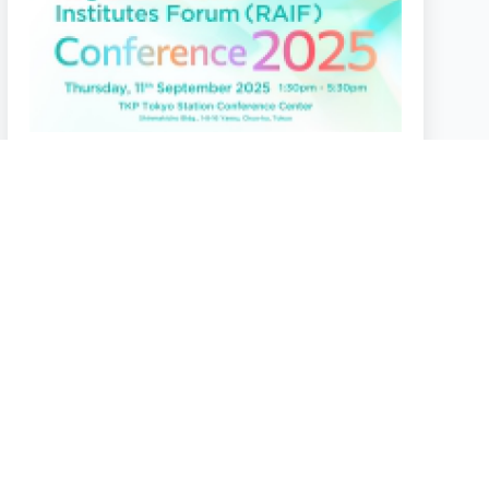
2025.9.11
RAIF Conference 2025
TKP Tokyo Station Conference Center
2024.1.27
JIIART 第6回オンラインセミナー
2024年1月27日（土）10:00－12:30
Webinar（Zoom）
more