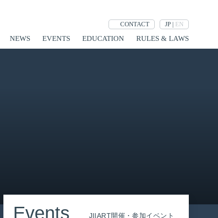
JP
|
EN
CONTACT
NEWS
EVENTS
EDUCATION
RULES & LAWS
Events
JIIART開催・参加イベント