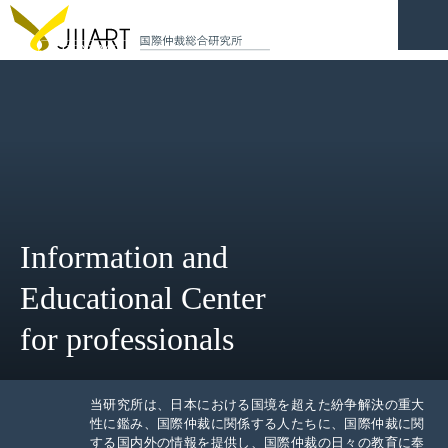
CONTACT
JP
|
EN
HOME
ABOUT
Information and
NEWS
Educational Center
EVENTS
for professionals
EDUCATION
RULES & LAWS
当研究所は、日本における国境を超えた紛争解決の重大
性に鑑み、国際仲裁に関係する人たちに、国際仲裁に関
する国内外の情報を提供し、国際仲裁の日々の教育に奉