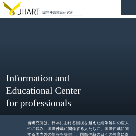
CONTACT
JP
|
EN
HOME
ABOUT
Information and
NEWS
Educational Center
EVENTS
for professionals
EDUCATION
RULES & LAWS
当研究所は、日本における国境を超えた紛争解決の重大
性に鑑み、国際仲裁に関係する人たちに、国際仲裁に関
する国内外の情報を提供し、国際仲裁の日々の教育に奉