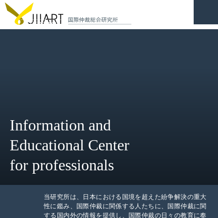
CONTACT
JP
|
EN
HOME
ABOUT
Information and
NEWS
Educational Center
EVENTS
for professionals
EDUCATION
RULES & LAWS
当研究所は、日本における国境を超えた紛争解決の重大
性に鑑み、国際仲裁に関係する人たちに、国際仲裁に関
する国内外の情報を提供し、国際仲裁の日々の教育に奉