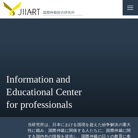
CONTACT
JP
|
EN
HOME
ABOUT
Information and
NEWS
Educational Center
EVENTS
for professionals
EDUCATION
RULES & LAWS
当研究所は、日本における国境を超えた紛争解決の重大
性に鑑み、国際仲裁に関係する人たちに、国際仲裁に関
する国内外の情報を提供し、国際仲裁の日々の教育に奉