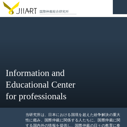
CONTACT
JP
|
EN
HOME
ABOUT
Information and
NEWS
Educational Center
EVENTS
for professionals
EDUCATION
RULES & LAWS
当研究所は、日本における国境を超えた紛争解決の重大
性に鑑み、国際仲裁に関係する人たちに、国際仲裁に関
する国内外の情報を提供し、国際仲裁の日々の教育に奉