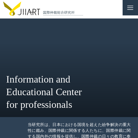
CONTACT
JP
|
EN
HOME
ABOUT
Information and
NEWS
Educational Center
EVENTS
for professionals
EDUCATION
RULES & LAWS
当研究所は、日本における国境を超えた紛争解決の重大
性に鑑み、国際仲裁に関係する人たちに、国際仲裁に関
する国内外の情報を提供し、国際仲裁の日々の教育に奉