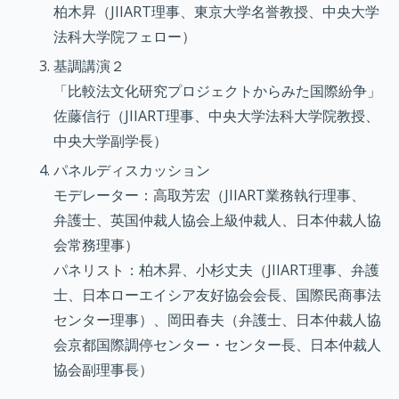
柏木昇（JIIART理事、東京大学名誉教授、中央大学
法科大学院フェロー）
基調講演２
「比較法文化研究プロジェクトからみた国際紛争
」
佐藤信行（JIIART理事、中央大学法科大学院教授、
中央大学副学長）
パネルディスカッション
モデレーター：高取芳宏（JIIART業務執行理事、
弁護士、英国仲裁人協会上級仲裁人、日本仲裁人協
会常務理事）
パネリスト：柏木昇、小杉丈夫（JIIART理事、弁護
士、日本ローエイシア友好協会会長、国際民商事法
センター理事）、岡田春夫（弁護士、日本仲裁人協
会京都国際調停センター・センター長、日本仲裁人
協会副理事長）