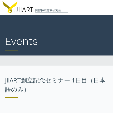
CONTACT
JP
|
EN
Events
HOME
ABOUT
NEWS
EVENTS
JIIART創立記念セミナー 1日目（日本
語のみ）
EDUCATION
RULES & LAWS