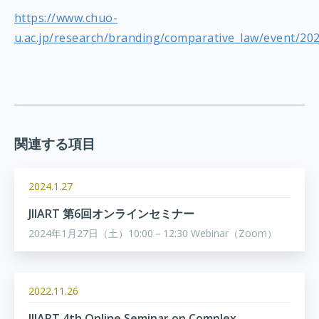
https://www.chuo-
u.ac.jp/research/branding/comparative_law/event/20
関連する項目
2024.1.27
JIIART 第6回オンラインセミナー
2024年1月27日（土）10:00－12:30 Webinar（Zoom）
2022.11.26
JIIART 4th Online Seminar on Complex