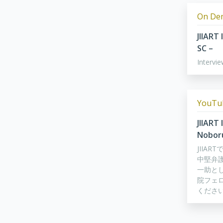
On De
JIIART
SC –
Intervi
YouT
JIIART
Nobor
JIIA
中堅弁
一助と
院フェ
くださ